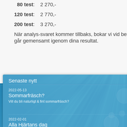
80 test
: 2 270,-
120 test
: 2 770,-
200 test
: 3 270,-
När analys-svaret kommer tillbaks, bokar vi vid be
går gemensamt igenom dina resultat.
Senaste nytt
2022-05-13
Sommarfräsch?
Vill du bli naturligt & fint sommarfräsch?
2022-02-01
Alla Hjärtans dag