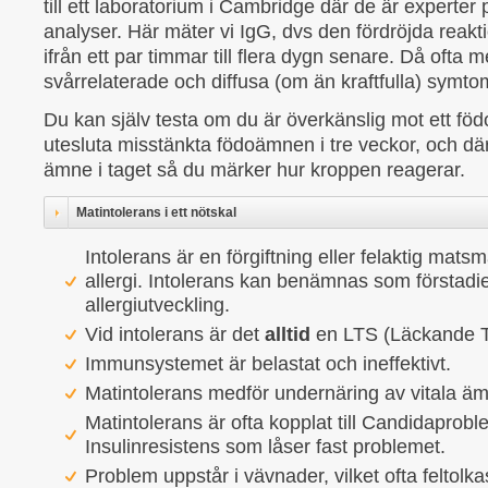
till ett laboratorium i Cambridge där de är experter
analyser. Här mäter vi IgG, dvs den fördröjda reakti
ifrån ett par timmar till flera dygn senare. Då ofta
svårrelaterade och diffusa (om än kraftfulla) symto
Du kan själv testa om du är överkänslig mot ett f
utesluta misstänkta födoämnen i tre veckor, och däre
ämne i taget så du märker hur kroppen reagerar.
Matintolerans i ett nötskal
Intolerans är en förgiftning eller felaktig matsm
allergi. Intolerans kan benämnas som förstadiet
allergiutveckling.
Vid intolerans är det
alltid
en LTS (Läckande 
Immunsystemet är belastat och ineffektivt.
Matintolerans medför undernäring av vitala ä
Matintolerans är ofta kopplat till Candidaprobl
Insulinresistens som låser fast problemet.
Problem uppstår i vävnader, vilket ofta feltolka